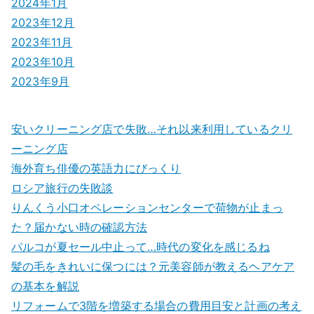
2024年1月
2023年12月
2023年11月
2023年10月
2023年9月
安いクリーニング店で失敗…それ以来利用しているクリ
ーニング店
海外育ち俳優の英語力にびっくり
ロシア旅行の失敗談
りんくう小口オペレーションセンターで荷物が止まっ
た？届かない時の確認方法
パルコが夏セール中止って…時代の変化を感じるね
髪の毛をきれいに保つには？元美容師が教えるヘアケア
の基本を解説
リフォームで3階を増築する場合の費用目安と計画の考え