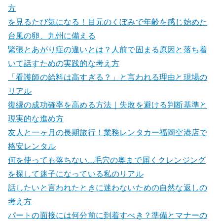
方
を見るたび気になる！目元のくぼみで年齢を感じ始めた
台風の卵、九州に備える
緊張とあがり症の違いとは？人前で固まる原因と落ち着
いて話すための実践的な考え方
「看護師の給料は高すぎる？」と言われる理由と現場の
リアル
復縁の成功確率を高める方法｜失敗を避ける判断基準と
現実的な進め方
友人と一ヶ月の長期旅行！業務レンタカー福岡空港店で
格安レンタル
何を使っても落ちない…毛穴の奥まで届くクレンジング
を探して迷子になっている私のリアル
話したいと言われたときに迷わないための自然な返しの
考え方
パートの面接には何分前に到着すべき？準備とマナーの