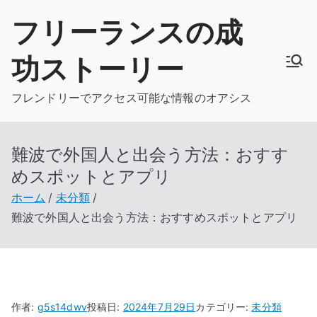
内
フリーランスの成
容
を
功ストーリー
ス
キ
フレンドリーでアクセス可能な情報のオアシス
ッ
プ
難波で外国人と出会う方法：おすす
めスポットとアプリ
ホーム
未分類
難波で外国人と出会う方法：おすすめスポットとアプリ
作者:
g5s14dwv
投稿日:
2024年7月29日
カテゴリー:
未分類