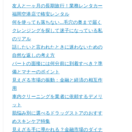
友人と一ヶ月の長期旅行！業務レンタカー
福岡空港店で格安レンタル
何を使っても落ちない…毛穴の奥まで届く
クレンジングを探して迷子になっている私
のリアル
話したいと言われたときに迷わないための
自然な返しの考え方
パートの面接には何分前に到着すべき？準
備とマナーのポイント
見えざる市場の振動：金融と経済の相互作
用
車内クリーニングを業者に依頼するデメリ
ット
肌悩み別に選べるドラッグストアのおすす
めスキンケア特集
見えざる手に導かれる？金融市場のダイナ