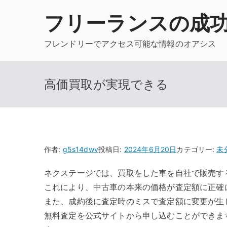
内
フリーランスの成
容
を
フレンドリーでアクセス可能な情報のオアシス
ス
キ
ッ
高価買取が実現できる
プ
作者:
g5s14dwv
投稿日:
2024年6月20日
カテゴリー:
未
ネクステージでは、買取をした車を自社で販売す
これにより、中古車の本来の価格が査定額に正確
また、成約後に査定時のミスで査定額に変更が生
無料査定を公式サイトから申し込むことができま