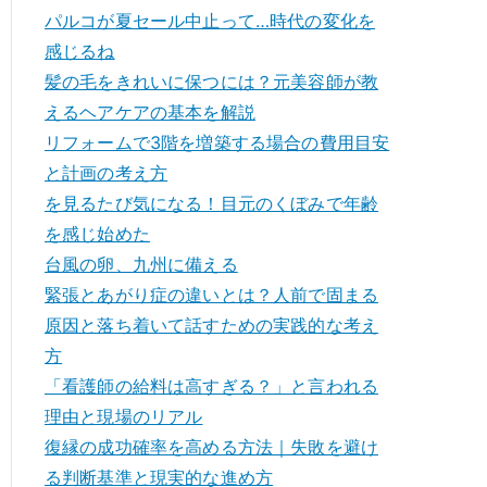
パルコが夏セール中止って…時代の変化を
感じるね
髪の毛をきれいに保つには？元美容師が教
えるヘアケアの基本を解説
リフォームで3階を増築する場合の費用目安
と計画の考え方
を見るたび気になる！目元のくぼみで年齢
を感じ始めた
台風の卵、九州に備える
緊張とあがり症の違いとは？人前で固まる
原因と落ち着いて話すための実践的な考え
方
「看護師の給料は高すぎる？」と言われる
理由と現場のリアル
復縁の成功確率を高める方法｜失敗を避け
る判断基準と現実的な進め方