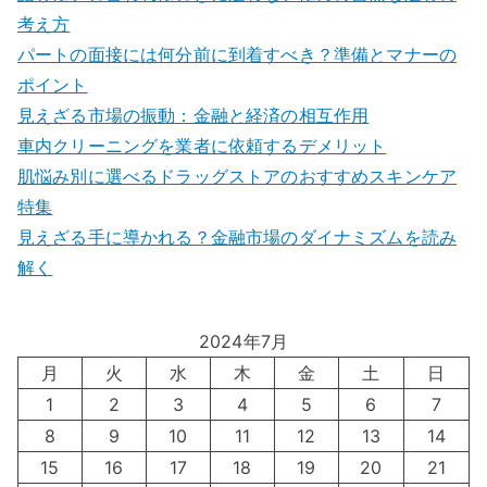
考え方
パートの面接には何分前に到着すべき？準備とマナーの
ポイント
見えざる市場の振動：金融と経済の相互作用
車内クリーニングを業者に依頼するデメリット
肌悩み別に選べるドラッグストアのおすすめスキンケア
特集
見えざる手に導かれる？金融市場のダイナミズムを読み
解く
2024年7月
月
火
水
木
金
土
日
1
2
3
4
5
6
7
8
9
10
11
12
13
14
15
16
17
18
19
20
21