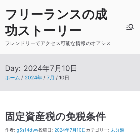
内
フリーランスの成
容
を
功ストーリー
ス
キ
フレンドリーでアクセス可能な情報のオアシス
ッ
プ
Day:
2024年7月10日
ホーム
2024年
7月
10日
固定資産税の免税条件
作者:
g5s14dwv
投稿日:
2024年7月10日
カテゴリー:
未分類