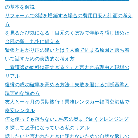
の基本を解説
リフォームで3階を増築する場合の費用目安と計画の考え
方
を見るたび気になる！目元のくぼみで年齢を感じ始めた
台風の卵、九州に備える
緊張とあがり症の違いとは？人前で固まる原因と落ち着
いて話すための実践的な考え方
「看護師の給料は高すぎる？」と言われる理由と現場の
リアル
復縁の成功確率を高める方法｜失敗を避ける判断基準と
現実的な進め方
友人と一ヶ月の長期旅行！業務レンタカー福岡空港店で
格安レンタル
何を使っても落ちない…毛穴の奥まで届くクレンジング
を探して迷子になっている私のリアル
話したいと言われたときに迷わないための自然な返しの