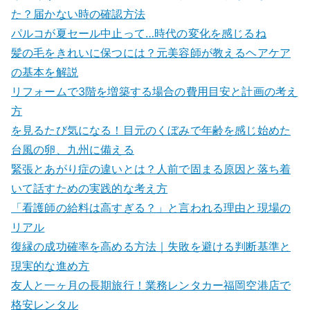
た？届かない時の確認方法
パルコが夏セール中止って…時代の変化を感じるね
髪の毛をきれいに保つには？元美容師が教えるヘアケア
の基本を解説
リフォームで3階を増築する場合の費用目安と計画の考え
方
を見るたび気になる！目元のくぼみで年齢を感じ始めた
台風の卵、九州に備える
緊張とあがり症の違いとは？人前で固まる原因と落ち着
いて話すための実践的な考え方
「看護師の給料は高すぎる？」と言われる理由と現場の
リアル
復縁の成功確率を高める方法｜失敗を避ける判断基準と
現実的な進め方
友人と一ヶ月の長期旅行！業務レンタカー福岡空港店で
格安レンタル