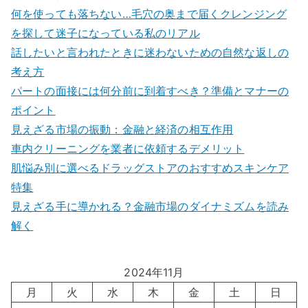
何を使っても落ちない…毛穴の奥まで届くクレンジング
を探して迷子になっている私のリアル
話したいと言われたときに迷わないための自然な返しの
考え方
パートの面接には何分前に到着すべき？準備とマナーの
ポイント
見えざる市場の振動：金融と経済の相互作用
車内クリーニングを業者に依頼するデメリット
肌悩み別に選べるドラッグストアのおすすめスキンケア
特集
見えざる手に導かれる？金融市場のダイナミズムを読み
解く
2024年11月
月
火
水
木
金
土
日