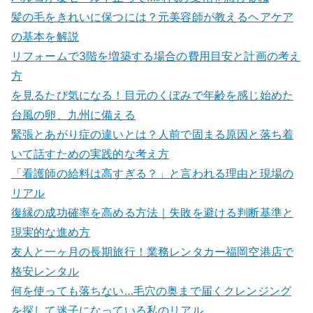
髪の毛をきれいに保つには？元美容師が教えるヘアケア
の基本を解説
リフォームで3階を増築する場合の費用目安と計画の考え
方
を見るたび気になる！目元のくぼみで年齢を感じ始めた
台風の卵、九州に備える
緊張とあがり症の違いとは？人前で固まる原因と落ち着
いて話すための実践的な考え方
「看護師の給料は高すぎる？」と言われる理由と現場の
リアル
復縁の成功確率を高める方法｜失敗を避ける判断基準と
現実的な進め方
友人と一ヶ月の長期旅行！業務レンタカー福岡空港店で
格安レンタル
何を使っても落ちない…毛穴の奥まで届くクレンジング
を探して迷子になっている私のリアル