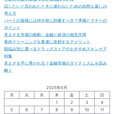
話したいと言われたときに迷わないための自然な返しの
考え方
パートの面接には何分前に到着すべき？準備とマナーの
ポイント
見えざる市場の振動：金融と経済の相互作用
車内クリーニングを業者に依頼するデメリット
肌悩み別に選べるドラッグストアのおすすめスキンケア
特集
見えざる手に導かれる？金融市場のダイナミズムを読み
解く
2025年5月
月
火
水
木
金
土
日
1
2
3
4
5
6
7
8
9
10
11