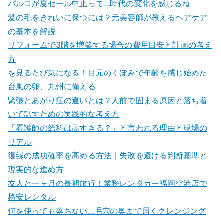
パルコが夏セール中止って…時代の変化を感じるね
髪の毛をきれいに保つには？元美容師が教えるヘアケア
の基本を解説
リフォームで3階を増築する場合の費用目安と計画の考え
方
を見るたび気になる！目元のくぼみで年齢を感じ始めた
台風の卵、九州に備える
緊張とあがり症の違いとは？人前で固まる原因と落ち着
いて話すための実践的な考え方
「看護師の給料は高すぎる？」と言われる理由と現場の
リアル
復縁の成功確率を高める方法｜失敗を避ける判断基準と
現実的な進め方
友人と一ヶ月の長期旅行！業務レンタカー福岡空港店で
格安レンタル
何を使っても落ちない…毛穴の奥まで届くクレンジング