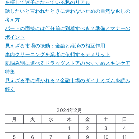
を探して迷子になっている私のリアル
話したいと言われたときに迷わないための自然な返しの
考え方
パートの面接には何分前に到着すべき？準備とマナーの
ポイント
見えざる市場の振動：金融と経済の相互作用
車内クリーニングを業者に依頼するデメリット
肌悩み別に選べるドラッグストアのおすすめスキンケア
特集
見えざる手に導かれる？金融市場のダイナミズムを読み
解く
2024年2月
月
火
水
木
金
土
日
1
2
3
4
5
6
7
8
9
10
11