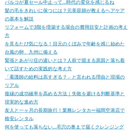
パルコが夏セール中止って…時代の変化を感じるね
髪の毛をきれいに保つには？元美容師が教えるヘアケア
の基本を解説
リフォームで3階を増築する場合の費用目安と計画の考え
方
を見るたび気になる！目元のくぼみで年齢を感じ始めた
台風の卵、九州に備える
緊張とあがり症の違いとは？人前で固まる原因と落ち着
いて話すための実践的な考え方
「看護師の給料は高すぎる？」と言われる理由と現場の
リアル
復縁の成功確率を高める方法｜失敗を避ける判断基準と
現実的な進め方
友人と一ヶ月の長期旅行！業務レンタカー福岡空港店で
格安レンタル
何を使っても落ちない…毛穴の奥まで届くクレンジング