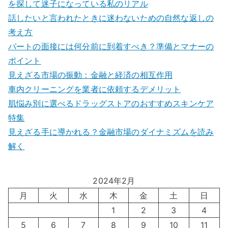
を探して迷子になっている私のリアル
話したいと言われたときに迷わないための自然な返しの
考え方
パートの面接には何分前に到着すべき？準備とマナーの
ポイント
見えざる市場の振動：金融と経済の相互作用
車内クリーニングを業者に依頼するデメリット
肌悩み別に選べるドラッグストアのおすすめスキンケア
特集
見えざる手に導かれる？金融市場のダイナミズムを読み
解く
2024年2月
月
火
水
木
金
土
日
1
2
3
4
5
6
7
8
9
10
11