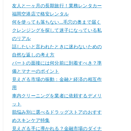
友人と一ヶ月の長期旅行！業務レンタカー
福岡空港店で格安レンタル
何を使っても落ちない…毛穴の奥まで届く
クレンジングを探して迷子になっている私
のリアル
話したいと言われたときに迷わないための
自然な返しの考え方
パートの面接には何分前に到着すべき？準
備とマナーのポイント
見えざる市場の振動：金融と経済の相互作
用
車内クリーニングを業者に依頼するデメリ
ット
肌悩み別に選べるドラッグストアのおすす
めスキンケア特集
見えざる手に導かれる？金融市場のダイナ