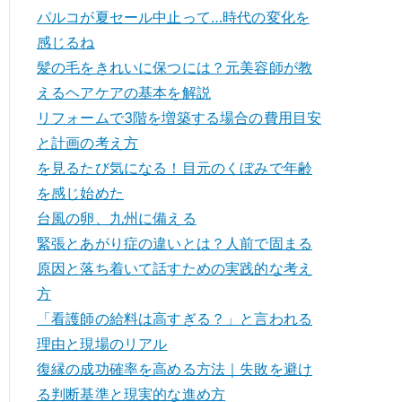
パルコが夏セール中止って…時代の変化を
感じるね
髪の毛をきれいに保つには？元美容師が教
えるヘアケアの基本を解説
リフォームで3階を増築する場合の費用目安
と計画の考え方
を見るたび気になる！目元のくぼみで年齢
を感じ始めた
台風の卵、九州に備える
緊張とあがり症の違いとは？人前で固まる
原因と落ち着いて話すための実践的な考え
方
「看護師の給料は高すぎる？」と言われる
理由と現場のリアル
復縁の成功確率を高める方法｜失敗を避け
る判断基準と現実的な進め方