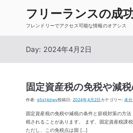
内
フリーランスの成
容
を
フレンドリーでアクセス可能な情報のオアシス
ス
キ
ッ
Day:
2024年4月2日
プ
固定資産税の免税や減税
作者:
g5s14dwv
投稿日:
2024年4月2日
カテゴリー:
未分
固定資産税の免税や減税の条件と節税対策の方法
税されることがあります。 まず、固定資産税課
ただし、この免税点は固 […]