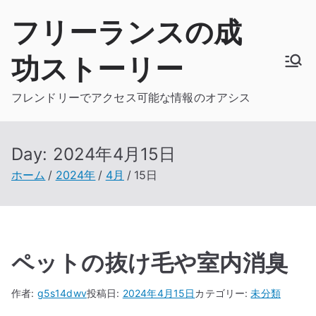
内
フリーランスの成
容
を
功ストーリー
ス
キ
フレンドリーでアクセス可能な情報のオアシス
ッ
プ
Day:
2024年4月15日
ホーム
2024年
4月
15日
ペットの抜け毛や室内消臭
作者:
g5s14dwv
投稿日:
2024年4月15日
カテゴリー:
未分類