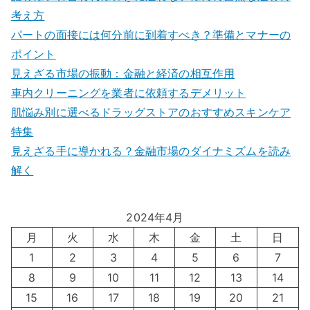
考え方
パートの面接には何分前に到着すべき？準備とマナーの
ポイント
見えざる市場の振動：金融と経済の相互作用
車内クリーニングを業者に依頼するデメリット
肌悩み別に選べるドラッグストアのおすすめスキンケア
特集
見えざる手に導かれる？金融市場のダイナミズムを読み
解く
2024年4月
月
火
水
木
金
土
日
1
2
3
4
5
6
7
8
9
10
11
12
13
14
15
16
17
18
19
20
21