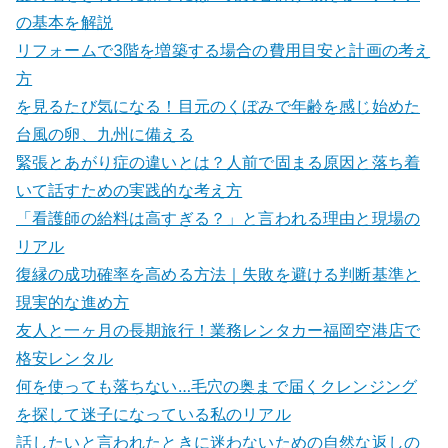
の基本を解説
リフォームで3階を増築する場合の費用目安と計画の考え
方
を見るたび気になる！目元のくぼみで年齢を感じ始めた
台風の卵、九州に備える
緊張とあがり症の違いとは？人前で固まる原因と落ち着
いて話すための実践的な考え方
「看護師の給料は高すぎる？」と言われる理由と現場の
リアル
復縁の成功確率を高める方法｜失敗を避ける判断基準と
現実的な進め方
友人と一ヶ月の長期旅行！業務レンタカー福岡空港店で
格安レンタル
何を使っても落ちない…毛穴の奥まで届くクレンジング
を探して迷子になっている私のリアル
話したいと言われたときに迷わないための自然な返しの