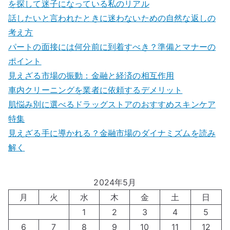
を探して迷子になっている私のリアル
話したいと言われたときに迷わないための自然な返しの
考え方
パートの面接には何分前に到着すべき？準備とマナーの
ポイント
見えざる市場の振動：金融と経済の相互作用
車内クリーニングを業者に依頼するデメリット
肌悩み別に選べるドラッグストアのおすすめスキンケア
特集
見えざる手に導かれる？金融市場のダイナミズムを読み
解く
2024年5月
月
火
水
木
金
土
日
1
2
3
4
5
6
7
8
9
10
11
12