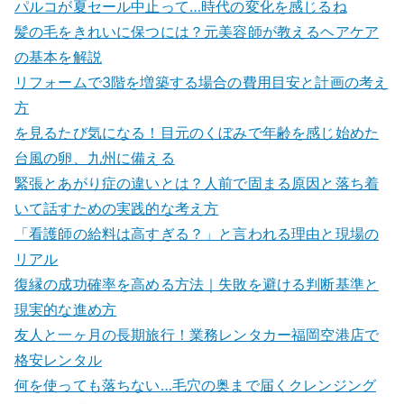
パルコが夏セール中止って…時代の変化を感じるね
髪の毛をきれいに保つには？元美容師が教えるヘアケア
の基本を解説
リフォームで3階を増築する場合の費用目安と計画の考え
方
を見るたび気になる！目元のくぼみで年齢を感じ始めた
台風の卵、九州に備える
緊張とあがり症の違いとは？人前で固まる原因と落ち着
いて話すための実践的な考え方
「看護師の給料は高すぎる？」と言われる理由と現場の
リアル
復縁の成功確率を高める方法｜失敗を避ける判断基準と
現実的な進め方
友人と一ヶ月の長期旅行！業務レンタカー福岡空港店で
格安レンタル
何を使っても落ちない…毛穴の奥まで届くクレンジング