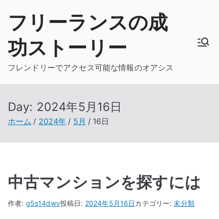
内
フリーランスの成
容
を
功ストーリー
ス
キ
フレンドリーでアクセス可能な情報のオアシス
ッ
プ
Day:
2024年5月16日
ホーム
2024年
5月
16日
中古マンションを探すには
作者:
g5s14dwv
投稿日:
2024年5月16日
カテゴリー:
未分類