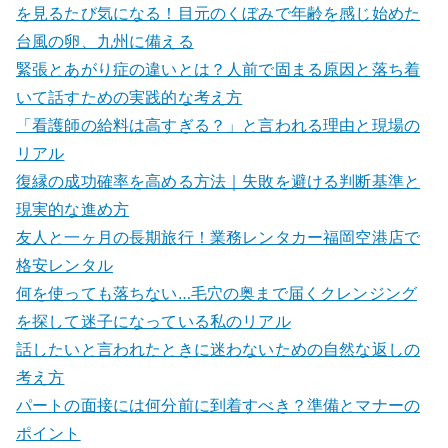
を見るたび気になる！目元のくぼみで年齢を感じ始めた
台風の卵、九州に備える
緊張とあがり症の違いとは？人前で固まる原因と落ち着
いて話すための実践的な考え方
「看護師の給料は高すぎる？」と言われる理由と現場の
リアル
復縁の成功確率を高める方法｜失敗を避ける判断基準と
現実的な進め方
友人と一ヶ月の長期旅行！業務レンタカー福岡空港店で
格安レンタル
何を使っても落ちない…毛穴の奥まで届くクレンジング
を探して迷子になっている私のリアル
話したいと言われたときに迷わないための自然な返しの
考え方
パートの面接には何分前に到着すべき？準備とマナーの
ポイント