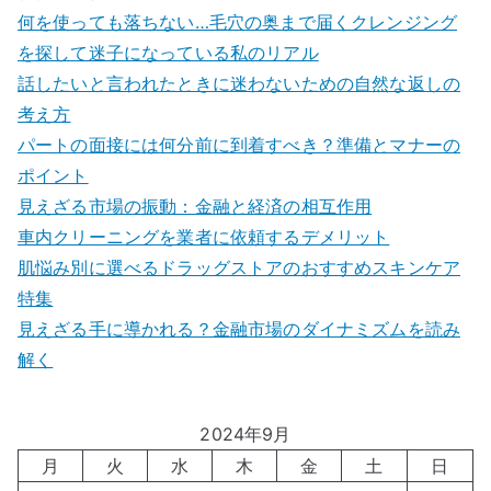
何を使っても落ちない…毛穴の奥まで届くクレンジング
を探して迷子になっている私のリアル
話したいと言われたときに迷わないための自然な返しの
考え方
パートの面接には何分前に到着すべき？準備とマナーの
ポイント
見えざる市場の振動：金融と経済の相互作用
車内クリーニングを業者に依頼するデメリット
肌悩み別に選べるドラッグストアのおすすめスキンケア
特集
見えざる手に導かれる？金融市場のダイナミズムを読み
解く
2024年9月
月
火
水
木
金
土
日