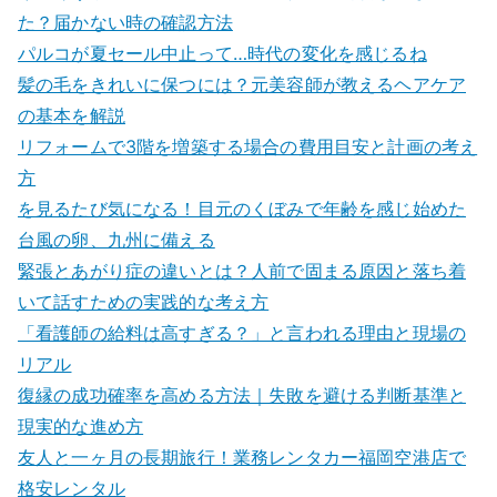
た？届かない時の確認方法
パルコが夏セール中止って…時代の変化を感じるね
髪の毛をきれいに保つには？元美容師が教えるヘアケア
の基本を解説
リフォームで3階を増築する場合の費用目安と計画の考え
方
を見るたび気になる！目元のくぼみで年齢を感じ始めた
台風の卵、九州に備える
緊張とあがり症の違いとは？人前で固まる原因と落ち着
いて話すための実践的な考え方
「看護師の給料は高すぎる？」と言われる理由と現場の
リアル
復縁の成功確率を高める方法｜失敗を避ける判断基準と
現実的な進め方
友人と一ヶ月の長期旅行！業務レンタカー福岡空港店で
格安レンタル