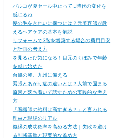
パルコが夏セール中止って…時代の変化を
感じるね
髪の毛をきれいに保つには？元美容師が教
えるヘアケアの基本を解説
リフォームで3階を増築する場合の費用目安
と計画の考え方
を見るたび気になる！目元のくぼみで年齢
を感じ始めた
台風の卵、九州に備える
緊張とあがり症の違いとは？人前で固まる
原因と落ち着いて話すための実践的な考え
方
「看護師の給料は高すぎる？」と言われる
理由と現場のリアル
復縁の成功確率を高める方法｜失敗を避け
る判断基準と現実的な進め方