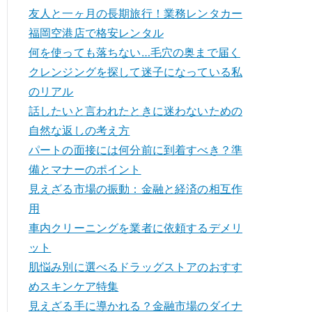
友人と一ヶ月の長期旅行！業務レンタカー
福岡空港店で格安レンタル
何を使っても落ちない…毛穴の奥まで届く
クレンジングを探して迷子になっている私
のリアル
話したいと言われたときに迷わないための
自然な返しの考え方
パートの面接には何分前に到着すべき？準
備とマナーのポイント
見えざる市場の振動：金融と経済の相互作
用
車内クリーニングを業者に依頼するデメリ
ット
肌悩み別に選べるドラッグストアのおすす
めスキンケア特集
見えざる手に導かれる？金融市場のダイナ