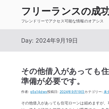
内
フリーランスの成
容
を
フレンドリーでアクセス可能な情報のオアシス
ス
キ
ッ
Day:
2024年9月19日
プ
その他借入があっても住
準備が必要です。
作者:
g5s14dwv
投稿日:
2024年9月19日
カテゴリー:
未
その他借入があっても住宅ローンは組めますが、