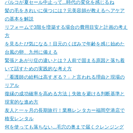
パルコが夏セール中止って…時代の変化を感じるね
髪の毛をきれいに保つには？元美容師が教えるヘアケア
の基本を解説
リフォームで3階を増築する場合の費用目安と計画の考え
方
を見るたび気になる！目元のくぼみで年齢を感じ始めた
台風の卵、九州に備える
緊張とあがり症の違いとは？人前で固まる原因と落ち着
いて話すための実践的な考え方
「看護師の給料は高すぎる？」と言われる理由と現場の
リアル
復縁の成功確率を高める方法｜失敗を避ける判断基準と
現実的な進め方
友人と一ヶ月の長期旅行！業務レンタカー福岡空港店で
格安レンタル
何を使っても落ちない…毛穴の奥まで届くクレンジング