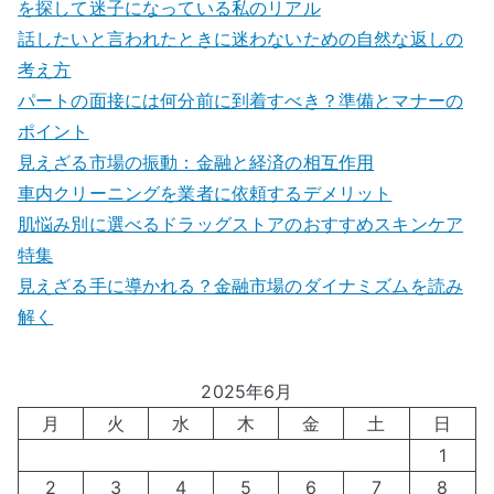
を探して迷子になっている私のリアル
話したいと言われたときに迷わないための自然な返しの
考え方
パートの面接には何分前に到着すべき？準備とマナーの
ポイント
見えざる市場の振動：金融と経済の相互作用
車内クリーニングを業者に依頼するデメリット
肌悩み別に選べるドラッグストアのおすすめスキンケア
特集
見えざる手に導かれる？金融市場のダイナミズムを読み
解く
2025年6月
月
火
水
木
金
土
日
1
2
3
4
5
6
7
8