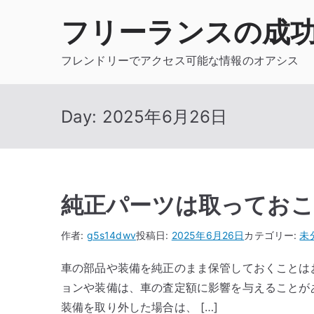
内
フリーランスの成
容
を
フレンドリーでアクセス可能な情報のオアシス
ス
キ
ッ
Day:
2025年6月26日
プ
純正パーツは取ってお
作者:
g5s14dwv
投稿日:
2025年6月26日
カテゴリー:
未
車の部品や装備を純正のまま保管しておくことは
ョンや装備は、車の査定額に影響を与えることが
装備を取り外した場合は、 […]