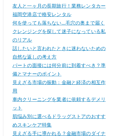
友人と一ヶ月の長期旅行！業務レンタカー
福岡空港店で格安レンタル
何を使っても落ちない…毛穴の奥まで届く
クレンジングを探して迷子になっている私
のリアル
話したいと言われたときに迷わないための
自然な返しの考え方
パートの面接には何分前に到着すべき？準
備とマナーのポイント
見えざる市場の振動：金融と経済の相互作
用
車内クリーニングを業者に依頼するデメリ
ット
肌悩み別に選べるドラッグストアのおすす
めスキンケア特集
見えざる手に導かれる？金融市場のダイナ