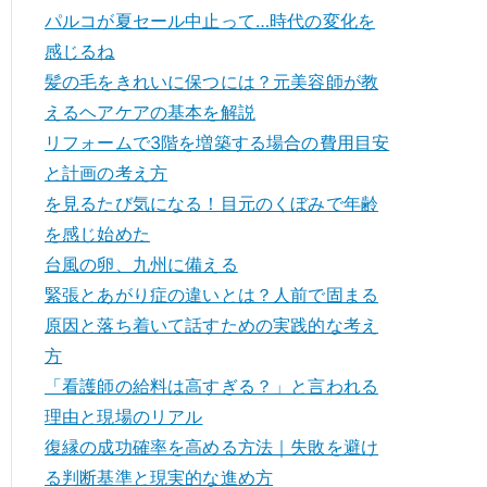
パルコが夏セール中止って…時代の変化を
感じるね
髪の毛をきれいに保つには？元美容師が教
えるヘアケアの基本を解説
リフォームで3階を増築する場合の費用目安
と計画の考え方
を見るたび気になる！目元のくぼみで年齢
を感じ始めた
台風の卵、九州に備える
緊張とあがり症の違いとは？人前で固まる
原因と落ち着いて話すための実践的な考え
方
「看護師の給料は高すぎる？」と言われる
理由と現場のリアル
復縁の成功確率を高める方法｜失敗を避け
る判断基準と現実的な進め方