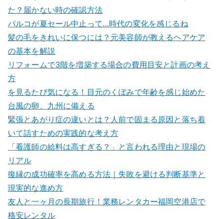
た？届かない時の確認方法
パルコが夏セール中止って…時代の変化を感じるね
髪の毛をきれいに保つには？元美容師が教えるヘアケア
の基本を解説
リフォームで3階を増築する場合の費用目安と計画の考え
方
を見るたび気になる！目元のくぼみで年齢を感じ始めた
台風の卵、九州に備える
緊張とあがり症の違いとは？人前で固まる原因と落ち着
いて話すための実践的な考え方
「看護師の給料は高すぎる？」と言われる理由と現場の
リアル
復縁の成功確率を高める方法｜失敗を避ける判断基準と
現実的な進め方
友人と一ヶ月の長期旅行！業務レンタカー福岡空港店で
格安レンタル