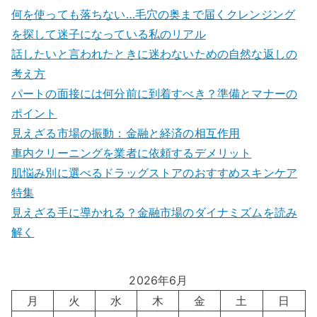
何を使っても落ちない…毛穴の奥まで届くクレンジング
を探して迷子になっている私のリアル
話したいと言われたときに迷わないための自然な返しの
考え方
パートの面接には何分前に到着すべき？準備とマナーの
ポイント
見えざる市場の振動：金融と経済の相互作用
車内クリーニングを業者に依頼するデメリット
肌悩み別に選べるドラッグストアのおすすめスキンケア
特集
見えざる手に導かれる？金融市場のダイナミズムを読み
解く
2026年6月
月
火
水
木
金
土
日