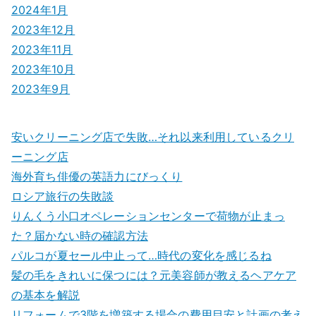
2024年1月
2023年12月
2023年11月
2023年10月
2023年9月
安いクリーニング店で失敗…それ以来利用しているクリ
ーニング店
海外育ち俳優の英語力にびっくり
ロシア旅行の失敗談
りんくう小口オペレーションセンターで荷物が止まっ
た？届かない時の確認方法
パルコが夏セール中止って…時代の変化を感じるね
髪の毛をきれいに保つには？元美容師が教えるヘアケア
の基本を解説
リフォームで3階を増築する場合の費用目安と計画の考え