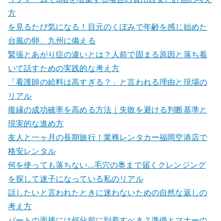
方
を見るたび気になる！目元のくぼみで年齢を感じ始めた
台風の卵、九州に備える
緊張とあがり症の違いとは？人前で固まる原因と落ち着
いて話すための実践的な考え方
「看護師の給料は高すぎる？」と言われる理由と現場の
リアル
復縁の成功確率を高める方法｜失敗を避ける判断基準と
現実的な進め方
友人と一ヶ月の長期旅行！業務レンタカー福岡空港店で
格安レンタル
何を使っても落ちない…毛穴の奥まで届くクレンジング
を探して迷子になっている私のリアル
話したいと言われたときに迷わないための自然な返しの
考え方
パートの面接には何分前に到着すべき？準備とマナーの