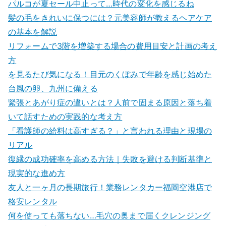
パルコが夏セール中止って…時代の変化を感じるね
髪の毛をきれいに保つには？元美容師が教えるヘアケア
の基本を解説
リフォームで3階を増築する場合の費用目安と計画の考え
方
を見るたび気になる！目元のくぼみで年齢を感じ始めた
台風の卵、九州に備える
緊張とあがり症の違いとは？人前で固まる原因と落ち着
いて話すための実践的な考え方
「看護師の給料は高すぎる？」と言われる理由と現場の
リアル
復縁の成功確率を高める方法｜失敗を避ける判断基準と
現実的な進め方
友人と一ヶ月の長期旅行！業務レンタカー福岡空港店で
格安レンタル
何を使っても落ちない…毛穴の奥まで届くクレンジング