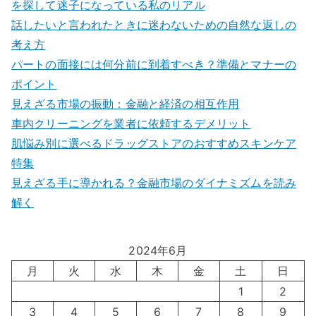
を探して迷子になっている私のリアル
話したいと言われたときに迷わないための自然な返しの
考え方
パートの面接には何分前に到着すべき？準備とマナーの
ポイント
見えざる市場の振動：金融と経済の相互作用
車内クリーニングを業者に依頼するデメリット
肌悩み別に選べるドラッグストアのおすすめスキンケア
特集
見えざる手に導かれる？金融市場のダイナミズムを読み
解く
2024年6月
月
火
水
木
金
土
日
1
2
3
4
5
6
7
8
9