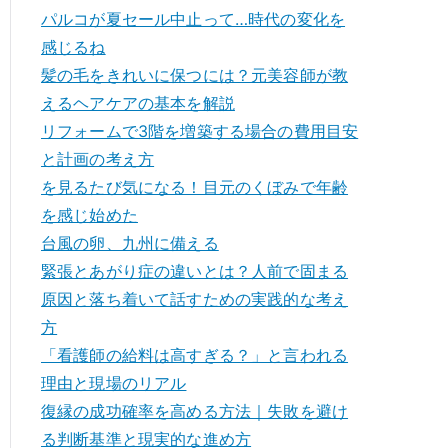
パルコが夏セール中止って…時代の変化を
感じるね
髪の毛をきれいに保つには？元美容師が教
えるヘアケアの基本を解説
リフォームで3階を増築する場合の費用目安
と計画の考え方
を見るたび気になる！目元のくぼみで年齢
を感じ始めた
台風の卵、九州に備える
緊張とあがり症の違いとは？人前で固まる
原因と落ち着いて話すための実践的な考え
方
「看護師の給料は高すぎる？」と言われる
理由と現場のリアル
復縁の成功確率を高める方法｜失敗を避け
る判断基準と現実的な進め方