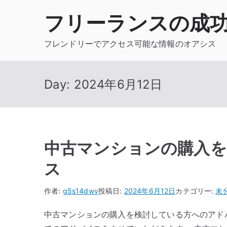
内
フリーランスの成
容
を
フレンドリーでアクセス可能な情報のオアシス
ス
キ
ッ
Day:
2024年6月12日
プ
中古マンションの購入
ス
作者:
g5s14dwv
投稿日:
2024年6月12日
カテゴリー:
未
中古マンションの購入を検討している方へのアド