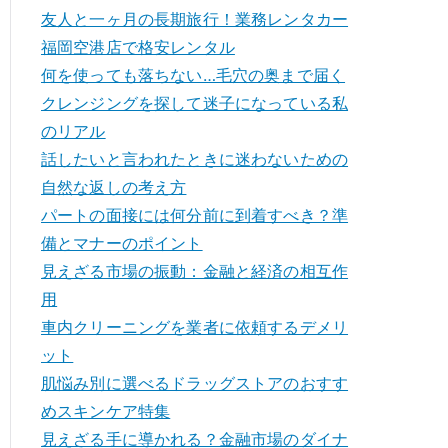
友人と一ヶ月の長期旅行！業務レンタカー
福岡空港店で格安レンタル
何を使っても落ちない…毛穴の奥まで届く
クレンジングを探して迷子になっている私
のリアル
話したいと言われたときに迷わないための
自然な返しの考え方
パートの面接には何分前に到着すべき？準
備とマナーのポイント
見えざる市場の振動：金融と経済の相互作
用
車内クリーニングを業者に依頼するデメリ
ット
肌悩み別に選べるドラッグストアのおすす
めスキンケア特集
見えざる手に導かれる？金融市場のダイナ