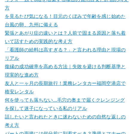
方
を見るたび気になる！目元のくぼみで年齢を感じ始めた
台風の卵、九州に備える
緊張とあがり症の違いとは？人前で固まる原因と落ち着
いて話すための実践的な考え方
「看護師の給料は高すぎる？」と言われる理由と現場の
リアル
復縁の成功確率を高める方法｜失敗を避ける判断基準と
現実的な進め方
友人と一ヶ月の長期旅行！業務レンタカー福岡空港店で
格安レンタル
何を使っても落ちない…毛穴の奥まで届くクレンジング
を探して迷子になっている私のリアル
話したいと言われたときに迷わないための自然な返しの
考え方
パートの面接には何分前に到着すべき？準備とマナーの