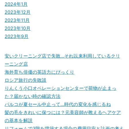
2024年1月
2023年12月
2023年11月
2023年10月
2023年9月
安いクリーニング店で失敗…それ以来利用しているクリ
ーニング店
海外育ち俳優の英語力にびっくり
ロシア旅行の失敗談
りんくう小口オペレーションセンターで荷物が止まっ
た？届かない時の確認方法
パルコが夏セール中止って…時代の変化を感じるね
髪の毛をきれいに保つには？元美容師が教えるヘアケア
の基本を解説
リフォームで3階を増築する場合の費用目安と計画の考え