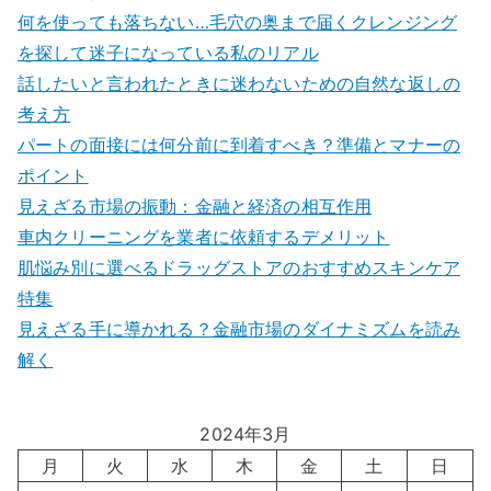
何を使っても落ちない…毛穴の奥まで届くクレンジング
を探して迷子になっている私のリアル
話したいと言われたときに迷わないための自然な返しの
考え方
パートの面接には何分前に到着すべき？準備とマナーの
ポイント
見えざる市場の振動：金融と経済の相互作用
車内クリーニングを業者に依頼するデメリット
肌悩み別に選べるドラッグストアのおすすめスキンケア
特集
見えざる手に導かれる？金融市場のダイナミズムを読み
解く
2024年3月
月
火
水
木
金
土
日