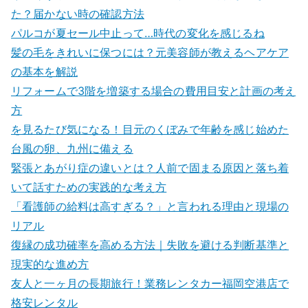
た？届かない時の確認方法
パルコが夏セール中止って…時代の変化を感じるね
髪の毛をきれいに保つには？元美容師が教えるヘアケア
の基本を解説
リフォームで3階を増築する場合の費用目安と計画の考え
方
を見るたび気になる！目元のくぼみで年齢を感じ始めた
台風の卵、九州に備える
緊張とあがり症の違いとは？人前で固まる原因と落ち着
いて話すための実践的な考え方
「看護師の給料は高すぎる？」と言われる理由と現場の
リアル
復縁の成功確率を高める方法｜失敗を避ける判断基準と
現実的な進め方
友人と一ヶ月の長期旅行！業務レンタカー福岡空港店で
格安レンタル