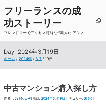
内
フリーランスの成
容
を
功ストーリー
ス
キ
フレンドリーでアクセス可能な情報のオアシス
ッ
プ
Day:
2024年3月19日
ホーム
2024年
3月
19日
中古マンション購入探し方
作者:
g5s14dwv
投稿日:
2024年3月19日
カテゴリー:
未分類