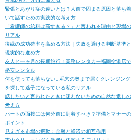
台風の卵、九州に備える
緊張とあがり症の違いとは？人前で固まる原因と落ち着
いて話すための実践的な考え方
「看護師の給料は高すぎる？」と言われる理由と現場の
リアル
復縁の成功確率を高める方法｜失敗を避ける判断基準と
現実的な進め方
友人と一ヶ月の長期旅行！業務レンタカー福岡空港店で
格安レンタル
何を使っても落ちない…毛穴の奥まで届くクレンジング
を探して迷子になっている私のリアル
話したいと言われたときに迷わないための自然な返しの
考え方
パートの面接には何分前に到着すべき？準備とマナーの
ポイント
見えざる市場の振動：金融と経済の相互作用