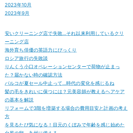
2023年10月
2023年9月
安いクリーニング店で失敗…それ以来利用しているクリ
ーニング店
海外育ち俳優の英語力にびっくり
ロシア旅行の失敗談
りんくう小口オペレーションセンターで荷物が止まっ
た？届かない時の確認方法
パルコが夏セール中止って…時代の変化を感じるね
髪の毛をきれいに保つには？元美容師が教えるヘアケア
の基本を解説
リフォームで3階を増築する場合の費用目安と計画の考え
方
を見るたび気になる！目元のくぼみで年齢を感じ始めた