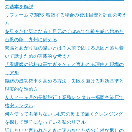
の基本を解説
リフォームで3階を増築する場合の費用目安と計画の考え
方
を見るたび気になる！目元のくぼみで年齢を感じ始めた
台風の卵、九州に備える
緊張とあがり症の違いとは？人前で固まる原因と落ち着
いて話すための実践的な考え方
「看護師の給料は高すぎる？」と言われる理由と現場の
リアル
復縁の成功確率を高める方法｜失敗を避ける判断基準と
現実的な進め方
友人と一ヶ月の長期旅行！業務レンタカー福岡空港店で
格安レンタル
何を使っても落ちない…毛穴の奥まで届くクレンジング
を探して迷子になっている私のリアル
話したいと言われたときに迷わないための自然な返しの