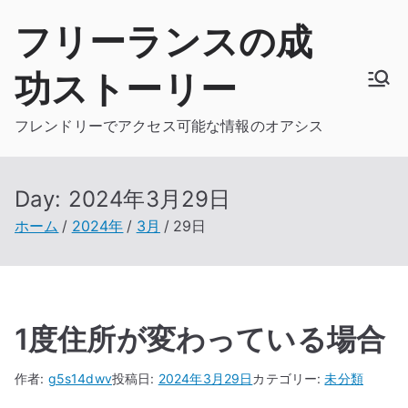
内
フリーランスの成
容
を
功ストーリー
ス
キ
フレンドリーでアクセス可能な情報のオアシス
ッ
プ
Day:
2024年3月29日
ホーム
2024年
3月
29日
1度住所が変わっている場合
作者:
g5s14dwv
投稿日:
2024年3月29日
カテゴリー:
未分類