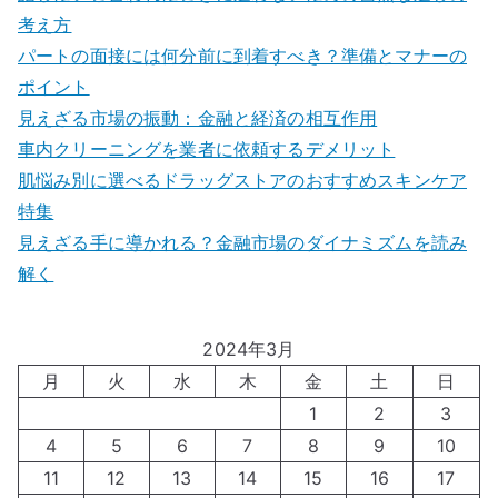
考え方
パートの面接には何分前に到着すべき？準備とマナーの
ポイント
見えざる市場の振動：金融と経済の相互作用
車内クリーニングを業者に依頼するデメリット
肌悩み別に選べるドラッグストアのおすすめスキンケア
特集
見えざる手に導かれる？金融市場のダイナミズムを読み
解く
2024年3月
月
火
水
木
金
土
日
1
2
3
4
5
6
7
8
9
10
11
12
13
14
15
16
17