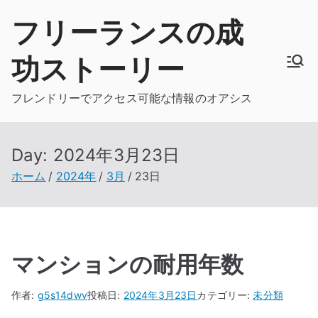
内
フリーランスの成
容
を
功ストーリー
ス
キ
フレンドリーでアクセス可能な情報のオアシス
ッ
プ
Day:
2024年3月23日
ホーム
2024年
3月
23日
マンションの耐用年数
作者:
g5s14dwv
投稿日:
2024年3月23日
カテゴリー:
未分類