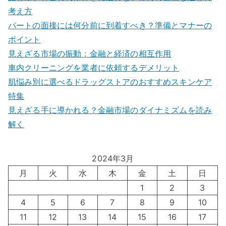
考え方
パートの面接には何分前に到着すべき？準備とマナーの
ポイント
見えざる市場の振動：金融と経済の相互作用
車内クリーニングを業者に依頼するデメリット
肌悩み別に選べるドラッグストアのおすすめスキンケア
特集
見えざる手に導かれる？金融市場のダイナミズムを読み
解く
2024年3月
月
火
水
木
金
土
日
1
2
3
4
5
6
7
8
9
10
11
12
13
14
15
16
17