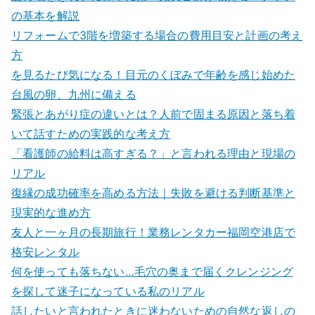
の基本を解説
リフォームで3階を増築する場合の費用目安と計画の考え
方
を見るたび気になる！目元のくぼみで年齢を感じ始めた
台風の卵、九州に備える
緊張とあがり症の違いとは？人前で固まる原因と落ち着
いて話すための実践的な考え方
「看護師の給料は高すぎる？」と言われる理由と現場の
リアル
復縁の成功確率を高める方法｜失敗を避ける判断基準と
現実的な進め方
友人と一ヶ月の長期旅行！業務レンタカー福岡空港店で
格安レンタル
何を使っても落ちない…毛穴の奥まで届くクレンジング
を探して迷子になっている私のリアル
話したいと言われたときに迷わないための自然な返しの